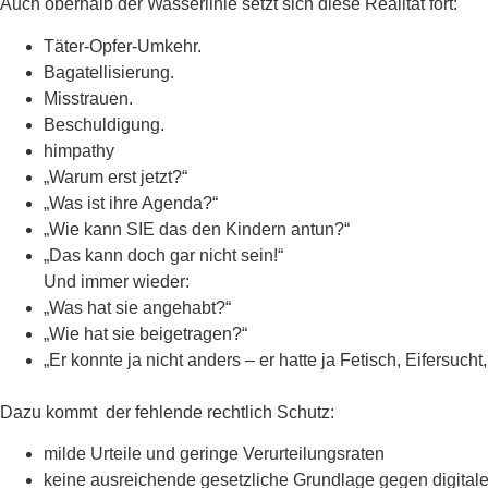
Auch oberhalb der Wasserlinie setzt sich diese Realität fort:
Täter-Opfer-Umkehr.
Bagatellisierung.
Misstrauen.
Beschuldigung.
himpathy
„Warum erst jetzt?“
„Was ist ihre Agenda?“
„Wie kann SIE das den Kindern antun?“
„Das kann doch gar nicht sein!“
Und immer wieder:
„Was hat sie angehabt?“
„Wie hat sie beigetragen?“
„Er konnte ja nicht anders – er hatte ja Fetisch, Eifersu
Dazu kommt der fehlende rechtlich Schutz:
milde Urteile und geringe Verurteilungsraten
keine ausreichende gesetzliche Grundlage gegen digital