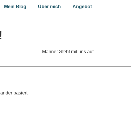
Mein Blog
Über mich
Angebot
!
ander basiert.