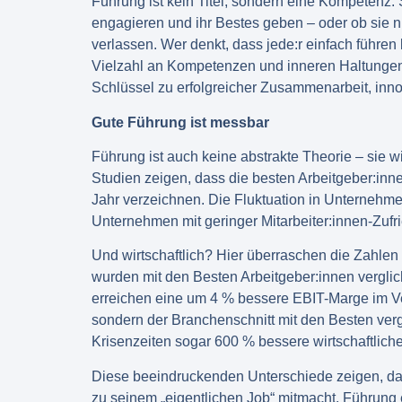
Führung ist kein Titel, sondern eine Kompetenz. S
engagieren und ihr Bestes geben – oder ob sie n
verlassen. Wer denkt, dass jede:r einfach führe
Vielzahl an Kompetenzen und inneren Haltungen,
Schlüssel zu erfolgreicher Zusammenarbeit, inno
Gute Führung ist messbar
Führung ist auch keine abstrakte Theorie – sie w
Studien zeigen, dass die besten Arbeitgeber:inn
Jahr verzeichnen. Die Fluktuation in Unternehmen
Unternehmen mit geringer Mitarbeiter:innen-Zufr
Und wirtschaftlich? Hier überraschen die Zahle
wurden mit den Besten Arbeitgeber:innen vergl
erreichen eine um 4 % bessere EBIT-Marge im Ve
sondern der Branchenschnitt mit den Besten verg
Krisenzeiten sogar 600 % bessere wirtschaftlich
Diese beeindruckenden Unterschiede zeigen, das
zu seinem „eigentlichen Job“ mitmacht. Führung 