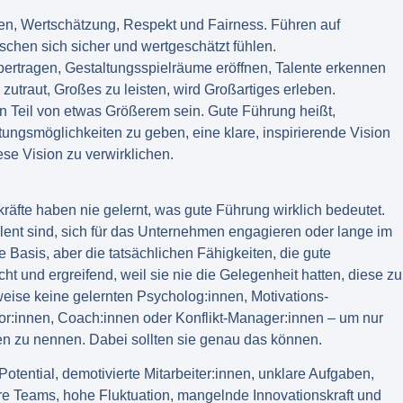
uen, Wertschätzung, Respekt und Fairness. Führen auf
chen sich sicher und wertgeschätzt fühlen.
bertragen, Gestaltungsspielräume eröffnen, Talente erkennen
zutraut, Großes zu leisten, wird Großartiges erleben.
n Teil von etwas Größerem sein. Gute Führung heißt,
ungsmöglichkeiten zu geben, eine klare, inspirierende Vision
ese Vision zu verwirklichen.
kräfte haben nie gelernt, was gute Führung wirklich bedeutet.
llent sind, sich für das Unternehmen engagieren oder lange im
e Basis, aber die tatsächlichen Fähigkeiten, die gute
ht und ergreifend, weil sie nie die Gelegenheit hatten, diese zu
weise keine gelernten Psycholog:innen, Motivations-
r:innen, Coach:innen oder Konflikt-Manager:innen – um nur
n zu nennen. Dabei sollten sie genau das können.
otential, demotivierte Mitarbeiter:innen, unklare Aufgaben,
re Teams, hohe Fluktuation, mangelnde Innovationskraft und