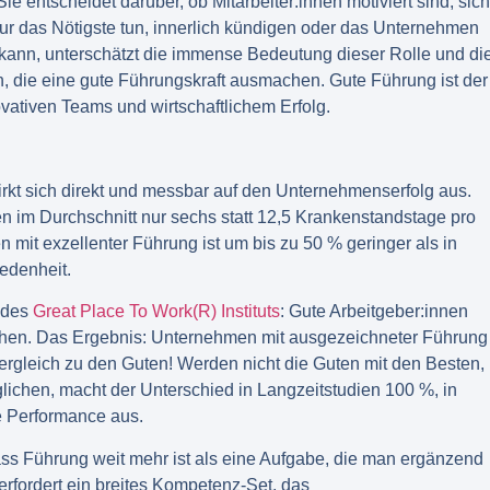
ie entscheidet darüber, ob Mitarbeiter:innen motiviert sind, sich
ur das Nötigste tun, innerlich kündigen oder das Unternehmen
n kann, unterschätzt die immense Bedeutung dieser Rolle und di
 die eine gute Führungskraft ausmachen. Gute Führung ist der
vativen Teams und wirtschaftlichem Erfolg.
irkt sich direkt und messbar auf den Unternehmenserfolg aus.
en im Durchschnitt nur sechs statt 12,5 Krankenstandstage pro
 mit exzellenter Führung ist um bis zu 50 % geringer als in
iedenheit.
n des
Great Place To Work(R) Instituts
: Gute Arbeitgeber:innen
ichen. Das Ergebnis: Unternehmen mit ausgezeichneter Führung
rgleich zu den Guten! Werden nicht die Guten mit den Besten,
lichen, macht der Unterschied in Langzeitstudien 100 %, in
e Performance aus.
s Führung weit mehr ist als eine Aufgabe, die man ergänzend
erfordert ein breites Kompetenz-Set, das